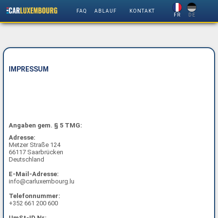
FAQ
ABLAUF
KONTAKT
FR
DE
IMPRESSUM
Angaben gem. § 5 TMG:
Adresse:
Metzer Straße 124
66117 Saarbrücken
Deutschland
E-Mail-Adresse:
info@carluxembourg.lu
Telefonnummer:
+352 661 200 600
UmSt-ID.Nr: