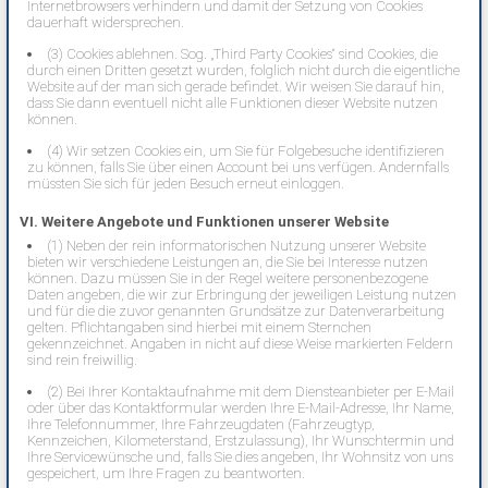
Internetbrowsers verhindern und damit der Setzung von Cookies
dauerhaft widersprechen.
(3) Cookies ablehnen. Sog. „Third Party Cookies“ sind Cookies, die
durch einen Dritten gesetzt wurden, folglich nicht durch die eigentliche
Website auf der man sich gerade befindet. Wir weisen Sie darauf hin,
dass Sie dann eventuell nicht alle Funktionen dieser Website nutzen
können.
(4) Wir setzen Cookies ein, um Sie für Folgebesuche identifizieren
zu können, falls Sie über einen Account bei uns verfügen. Andernfalls
müssten Sie sich für jeden Besuch erneut einloggen.
VI. Weitere Angebote und Funktionen unserer Website
(1) Neben der rein informatorischen Nutzung unserer Website
bieten wir verschiedene Leistungen an, die Sie bei Interesse nutzen
können. Dazu müssen Sie in der Regel weitere personenbezogene
Daten angeben, die wir zur Erbringung der jeweiligen Leistung nutzen
und für die die zuvor genannten Grundsätze zur Datenverarbeitung
gelten. Pflichtangaben sind hierbei mit einem Sternchen
gekennzeichnet. Angaben in nicht auf diese Weise markierten Feldern
sind rein freiwillig.
(2) Bei Ihrer Kontaktaufnahme mit dem Diensteanbieter per E-Mail
oder über das Kontaktformular werden Ihre E-Mail-Adresse, Ihr Name,
Ihre Telefonnummer, Ihre Fahrzeugdaten (Fahrzeugtyp,
Kennzeichen, Kilometerstand, Erstzulassung), Ihr Wunschtermin und
Ihre Servicewünsche und, falls Sie dies angeben, Ihr Wohnsitz von uns
gespeichert, um Ihre Fragen zu beantworten.