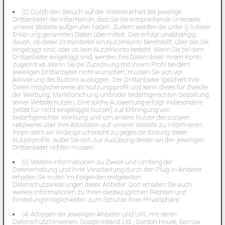
(2) Durch den Besuch auf der Website erhält der jeweilige
Drittanbieter die Information, dass Sie die entsprechende Unterseite
unserer Website aufgerufen haben. Zudem werden die unter § 5 dieser
Erklärung genannten Daten übermittelt. Dies erfolgt unabhängig
davon, ob dieser Drittanbieter ein Nutzerkonto bereitstellt, über das Sie
eingeloggt sind, oder ob kein Nutzerkonto besteht. Wenn Sie bei dem
Drittanbieter eingeloggt sind, werden Ihre Daten direkt Ihrem Konto
zugeordnet. Wenn Sie die Zuordnung mit Ihrem Profil bei dem
jeweiligen Drittanbieter nicht wünschen, müssen Sie sich vor
Aktivierung des Buttons ausloggen. Der Drittanbieter speichert Ihre
Daten möglicherweise als Nutzungsprofil und kann dieses für Zwecke
der Werbung, Marktforschung und/oder bedarfsgerechten Gestaltung
seiner Website nutzen. Eine solche Auswertung erfolgt insbesondere
(selbst für nicht eingeloggte Nutzer) zur Erbringung von
bedarfsgerechter Werbung und um andere Nutzer des sozialen
Netzwerks über Ihre Aktivitäten auf unserer Website zu informieren.
Ihnen steht ein Widerspruchsrecht zu gegen die Bildung dieser
Nutzerprofile, wobei Sie sich zur Ausübung dessen an den jeweiligen
Drittanbieter richten müssen.
(3) Weitere Informationen zu Zweck und Umfang der
Datenerhebung und ihrer Verarbeitung durch den Plug-in-Anbieter
erhalten Sie in den im Folgenden mitgeteilten
Datenschutzerklärungen dieser Anbieter. Dort erhalten Sie auch
weitere Informationen zu Ihren diesbezüglichen Rechten und
Einstellungsmöglichkeiten zum Schutze Ihrer Privatsphäre.
(4) Adressen der jeweiligen Anbieter und URL mit deren
Datenschutzhinweisen: Google Ireland Ltd., Gordon House, Barrow