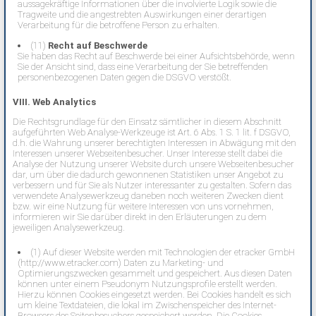
aussagekräftige Informationen über die involvierte Logik sowie die
Tragweite und die angestrebten Auswirkungen einer derartigen
Verarbeitung für die betroffene Person zu erhalten.
(11)
Recht auf Beschwerde
Sie haben das Recht auf Beschwerde bei einer Aufsichtsbehörde, wenn
Sie der Ansicht sind, dass eine Verarbeitung der Sie betreffenden
personenbezogenen Daten gegen die DSGVO verstößt.
VIII. Web Analytics
Die Rechtsgrundlage für den Einsatz sämtlicher in diesem Abschnitt
aufgeführten Web Analyse-Werkzeuge ist Art. 6 Abs. 1 S. 1 lit. f DSGVO,
d.h. die Wahrung unserer berechtigten Interessen in Abwägung mit den
Interessen unserer Webseitenbesucher. Unser Interesse stellt dabei die
Analyse der Nutzung unserer Website durch unsere Webseitenbesucher
dar, um über die dadurch gewonnenen Statistiken unser Angebot zu
verbessern und für Sie als Nutzer interessanter zu gestalten. Sofern das
verwendete Analysewerkzeug daneben noch weiteren Zwecken dient
bzw. wir eine Nutzung für weitere Interessen von uns vornehmen,
informieren wir Sie darüber direkt in den Erläuterungen zu dem
jeweiligen Analysewerkzeug.
(1) Auf dieser Website werden mit Technologien der etracker GmbH
(
http://www.etracker.com
) Daten zu Marketing- und
Optimierungszwecken gesammelt und gespeichert. Aus diesen Daten
können unter einem Pseudonym Nutzungsprofile erstellt werden.
Hierzu können Cookies eingesetzt werden. Bei Cookies handelt es sich
um kleine Textdateien, die lokal im Zwischenspeicher des Internet-
Browsers des Seitenbesuchers gespeichert werden. Die Cookies