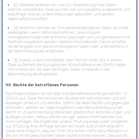
(3) Teilweise bedienen wir uns zur Verarbeitung Ihrer Daten
externer Dienstleister. Diese wurden von uns sorgfältig ausgewählt und
beauftragt, sind an unsere Weisungen gebunden und werden
regelmäßig kontrolliert.
(4) Weiterhin können wir Ihre personenbezogenen Daten an Dritte
weitergeben, wenn Aktionsteilnahmen, Gewinnspiele,
Vertragsabschlüsse oder ähnliche Leistungen von uns gemeinsam mit
Partnern angeboten werden. Nähere Informationen hierzu erhalten
Sie bei Angabe Ihrer personenbezogenen Daten oder untenstehend in
der Beschreibung des Angebotes.
(5) Soweit unsere Dienstleister oder Partner ihren Sitz in einem
Staat außerhalb des Europäischen Wirtschaftsraumen (EWR) haben,
informieren wir Sie über die Folgen dieses Umstands in der
Beschreibung des Angebotes.
VII. Rechte der betroffenen Personen
Nachfolgend klären wir Sie über Ihre Betroffenenrechte gemäß Art. 15
DSGVO auf. Diese Rechte können Sie jederzeit wahrnehmen und sich
deswegen direkt an uns wenden. Sofern Sie diese Rechte uns gegenüber
einfordern, werden wir diese eingehend unter Berücksichtigung der
damit im Zusammenhang stehenden gesetzlichen Anforderungen und
Auflagen prüfen. Hierzu werden wir ggf. weitere Informationen von
Ihnen erfragen. Die Ergebnisse unserer Prüfung sowie unser Vorgehen
zur Erfüllung Ihrer Anfrage werden wir Ihnen ausführlich erläutern.
Dabei ist es möglich, dass wir Ihren Wünschen nicht vollumfänglich in
der von Ihnen gewünschten Weise nachkommen können. Dies soll Sie