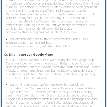
ermöglichen die Wiedererkennung des Internet-Browsers. Die mit den
eTracker-Technologien erhobenen Daten werden ohne die gesondert
erteilte Zustimmung des Betroffenen nicht dazu benutzt, den
Besucher dieser Website persönlich zu identifizieren und nicht mit
personenbezogenen Daten über den Träger des Pseudonyms
zusammengeführt. Der Datenerhebung und -speicherung kann
jederzeit mit Wirkung für die Zukunft widersprochen werden. Bitte
schließen Sie mich von der eTracker-Zählung aus.
http://www.etracker.de/privacy?et=I3bbJ3&Rgroup=2
(2) Informationen des Drittanbieters: etracker GmbH, Erste
Brunnenstraße 1, 20459 Hamburg;
https://www.etracker.com/de/datenschutz.html
.
IX. Einbindung von Google Maps
(1) Auf dieser Website nutzen wir das Angebot von Google Maps.
Damit verfolgen wir unser Interesse zur Steigerung der Attraktivität
unserer Website, indem wir Ihnen interaktive Karten direkt auf unserer
Website anzeigen und Ihnen eine komfortable Nutzung der Karten-
Funktion ermöglichen. Rechtsgrundlage für die Nutzung des Plug-ins
ist Art. 6 Abs. 1 S. 1 lit. f DSGVO.
(2) Durch den Besuch auf der Website erhält Google die
Information, dass Sie die entsprechende Unterseite unserer Website
aufgerufen haben. Zudem werden die unter § 5 dieser Erklärung
genannten Daten übermittelt. Dies erfolgt unabhängig davon, ob
Google ein Nutzerkonto bereitstellt, über das Sie eingeloggt sind, oder
ob kein Nutzerkonto besteht. Wenn Sie bei Google eingeloggt sind,
werden Ihre Daten direkt Ihrem Konto zugeordnet. Wenn Sie die