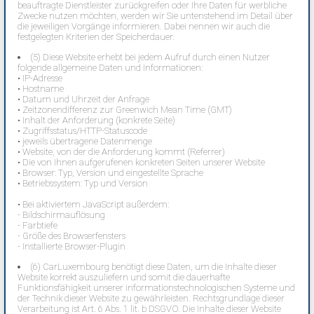
beauftragte Dienstleister zurückgreifen oder Ihre Daten für werbliche
Zwecke nutzen möchten, werden wir Sie untenstehend im Detail über
die jeweiligen Vorgänge informieren. Dabei nennen wir auch die
festgelegten Kriterien der Speicherdauer.
(5) Diese Website erhebt bei jedem Aufruf durch einen Nutzer
folgende allgemeine Daten und Informationen:
• IP-Adresse
• Hostname
• Datum und Uhrzeit der Anfrage
• Zeitzonendifferenz zur Greenwich Mean Time (GMT)
• Inhalt der Anforderung (konkrete Seite)
• Zugriffsstatus/HTTP-Statuscode
• jeweils übertragene Datenmenge
• Website, von der die Anforderung kommt (Referrer)
• Die von Ihnen aufgerufenen konkreten Seiten unserer Website
• Browser: Typ, Version und eingestellte Sprache
• Betriebssystem: Typ und Version
• Bei aktiviertem JavaScript außerdem:
- Bildschirmauflösung
- Farbtiefe
- Größe des Browserfensters
- Installierte Browser-Plugin
(6) CarLuxembourg benötigt diese Daten, um die Inhalte dieser
Website korrekt auszuliefern und somit die dauerhafte
Funktionsfähigkeit unserer informationstechnologischen Systeme und
der Technik dieser Website zu gewährleisten. Rechtsgrundlage dieser
Verarbeitung ist Art. 6 Abs. 1 lit. b DSGVO. Die Inhalte dieser Website