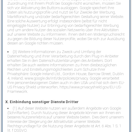
Zuordnung mit Ihrem Profil bei Google nicht wünschen, müssen Sie
sich vor Aktivierung des Buttons ausloggen. Google speichert Ihre
Daten als Nutzungsprofile und nutzt sie für Zwecke der Werbung,
Marktforschung und/oder bedarfsgerechten Gestaltung seiner Website.
Eine solche Auswertung erfolgt insbesondere (selbst für nicht
eingeloggte Nutzer) zur Erbringung von bedarfsgerechter Werbung
und um andere Nutzer des sozialen Netzwerks über Ihre Aktivitäten
auf unserer Website zu informieren. Ihnen steht ein Widerspruchsrecht
zu gegen die Bildung dieser Nutzerprofile, wobei Sie sich zur Ausübung
dessen an Google richten müssen.
(3) Weitere Informationen zu Zweck und Umfang der
Datenerhebung und ihrer Verarbeitung durch den Plug-in-Anbieter
erhalten Sie in den Datenschutzerklärungen des Anbieters. Dort
erhalten Sie auch weitere Informationen zu Ihren diesbezüglichen
Rechten und Einstellungsmöglichkeiten zum Schutze Ihrer
Privatsphäre: Google Ireland Ltd., Gordon House, Barrow Street, Dublin
4, Ireland;
www.google.de/intl/de/policies/privacy.
Google verarbeitet
Ihre personenbezogenen Daten auch in den USA und hat sich dem EU-
US Privacy Shield unterworfen,
https://www.privacyshield.gov/EU-US-
Framework.
X. Einbindung sonstiger Dienste Dritter
(1) Auf dieser Website nutzen wir außerdem Angebote von Google
(Schriftarten). Durch Nutzung dieser Angebote können wir Ihnen ein
besseres Nutzererlebnis auf unserer Website bieten. Dies dient unserem
Interesse der Steigerung der Attraktivität unserer Website.
Rechtsgrundlage für die Nutzung dieser Angebote ist Art. 6 Abs. 1 S. 1
lit. f DSGVO.