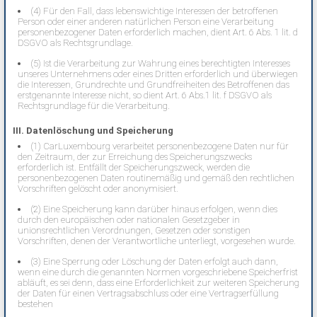
(4) Für den Fall, dass lebenswichtige Interessen der betroffenen
Person oder einer anderen natürlichen Person eine Verarbeitung
personenbezogener Daten erforderlich machen, dient Art. 6 Abs. 1 lit. d
DSGVO als Rechtsgrundlage.
(5) Ist die Verarbeitung zur Wahrung eines berechtigten Interesses
unseres Unternehmens oder eines Dritten erforderlich und überwiegen
die Interessen, Grundrechte und Grundfreiheiten des Betroffenen das
erstgenannte Interesse nicht, so dient Art. 6 Abs.1 lit. f DSGVO als
Rechtsgrundlage für die Verarbeitung.
III. Datenlöschung und Speicherung
(1) CarLuxembourg verarbeitet personenbezogene Daten nur für
den Zeitraum, der zur Erreichung des Speicherungszwecks
erforderlich ist. Entfällt der Speicherungszweck, werden die
personenbezogenen Daten routinemäßig und gemäß den rechtlichen
Vorschriften gelöscht oder anonymisiert.
(2) Eine Speicherung kann darüber hinaus erfolgen, wenn dies
durch den europäischen oder nationalen Gesetzgeber in
unionsrechtlichen Verordnungen, Gesetzen oder sonstigen
Vorschriften, denen der Verantwortliche unterliegt, vorgesehen wurde.
(3) Eine Sperrung oder Löschung der Daten erfolgt auch dann,
wenn eine durch die genannten Normen vorgeschriebene Speicherfrist
abläuft, es sei denn, dass eine Erforderlichkeit zur weiteren Speicherung
der Daten für einen Vertragsabschluss oder eine Vertragserfüllung
bestehen