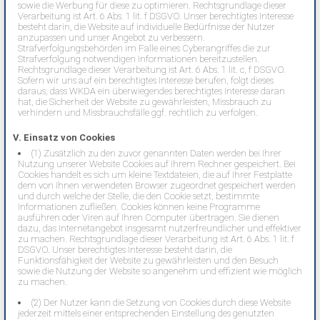
sowie die Werbung für diese zu optimieren. Rechtsgrundlage dieser
Verarbeitung ist Art. 6 Abs. 1 lit. f DSGVO. Unser berechtigtes Interesse
besteht darin, die Website auf individuelle Bedürfnisse der Nutzer
anzupassen und unser Angebot zu verbessern.
Strafverfolgungsbehörden im Falle eines Cyberangriffes die zur
Strafverfolgung notwendigen Informationen bereitzustellen.
Rechtsgrundlage dieser Verarbeitung ist Art. 6 Abs. 1 lit. c, f DSGVO.
Sofern wir uns auf ein berechtigtes Interesse berufen, folgt dieses
daraus, dass WKDA ein überwiegendes berechtigtes Interesse daran
hat, die Sicherheit der Website zu gewährleisten, Missbrauch zu
verhindern und Missbrauchsfälle ggf. rechtlich zu verfolgen.
V. Einsatz von Cookies
(1) Zusätzlich zu den zuvor genannten Daten werden bei Ihrer
Nutzung unserer Website Cookies auf Ihrem Rechner gespeichert. Bei
Cookies handelt es sich um kleine Textdateien, die auf Ihrer Festplatte
dem von Ihnen verwendeten Browser zugeordnet gespeichert werden
und durch welche der Stelle, die den Cookie setzt, bestimmte
Informationen zufließen. Cookies können keine Programme
ausführen oder Viren auf Ihren Computer übertragen. Sie dienen
dazu, das Internetangebot insgesamt nutzerfreundlicher und effektiver
zu machen. Rechtsgrundlage dieser Verarbeitung ist Art. 6 Abs. 1 lit. f
DSGVO. Unser berechtigtes Interesse besteht darin, die
Funktionsfähigkeit der Website zu gewährleisten und den Besuch
sowie die Nutzung der Website so angenehm und effizient wie möglich
zu machen.
(2) Der Nutzer kann die Setzung von Cookies durch diese Website
jederzeit mittels einer entsprechenden Einstellung des genutzten