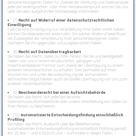
personenbezogenen Daten für Zwecke der Werbung und Datenanalyse
jederzeit widersprechen. Über Ihren Werbewiderspruch können Sie uns
über die oben aufgeführten Kontaktwege informieren.
(7)
Recht auf Widerruf einer datenschutzrechtlichen
Einwilligung
Falls Sie eine Einwilligung zur Verarbeitung Ihrer Daten erteilt haben,
können Sie diese jederzeit widerrufen. Ein solcher Widerruf beeinflusst
die Zulässigkeit der Verarbeitung Ihrer personenbezogenen Daten,
nachdem Sie ihn gegenüber uns ausgesprochen haben.
(8)
Recht auf Datenübertragbarkeit
Sie haben das Recht, Daten zu Ihrer Person, die Sie uns bereitgestellt
haben, von uns in einem strukturierten, gängigen und
maschinenlesbaren Format zum Zweck der Übertragung zu einem
anderen Verantwortlichen zu erhalten. Dies beinhaltet auf Ihren
Wunsch hin und unter Berücksichtigung der vorhandenen
technischen Möglichkeiten auch die direkte Übertragung von uns zum
anderen Verantwortlichen.
(9)
Beschwerderecht bei einer Aufsichtsbehörde
Sie haben das Recht, sich jederzeit bei einer
Datenschutzaufsichtsbehörde über unsere Verarbeitung von Daten zu
Ihrer Person zu beschweren.
(10)
Automatisierte Entscheidungsfindung einschließlich
Profiling
Sie haben das Recht, Auskunft über das Bestehen einer
automatisierten Entscheidungsfindung einschließlich Profiling gemäß
Art. 22 Abs. 1 und 4 DSGVO und – zumindest in diesen Fällen –